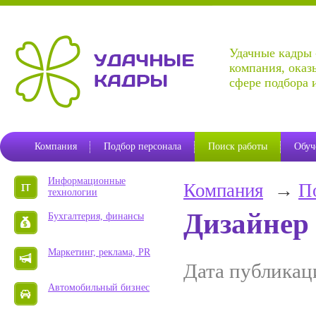
г. 
Удачные кадры 
ул. Новолен
компания, оказ
сфере подбора 
Компания
Подбор персонала
Поиск работы
Обуч
Информационные
Компания
П
технологии
Дизайнер
Бухгалтерия, финансы
Маркетинг, реклама, PR
Дата публикац
Автомобильный бизнес