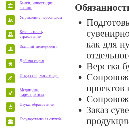
Банки, инвестиции,
Обязанност
лизинг
Управление персоналом
Подготовк
сувенирно
Безопасность,
страхование
как для н
Высший менеджмент
отдельног
Добыча сырья
Верстка б
Сопровож
Искусство, масс-медия
проектов
Медицина,
фармацевтика
Сопровожд
Наука, образование
Заказ сув
продукци
Государственная служба