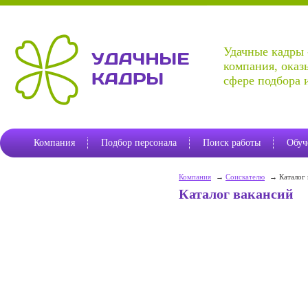
г. 
Удачные кадры 
ул. Новолен
компания, оказ
сфере подбора 
Компания
Подбор персонала
Поиск работы
Обуч
Компания
Соискателю
Каталог 
Каталог вакансий